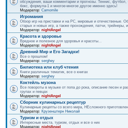
обсуждения, ваши комментарии и прогнозы. Теннис, футбол, 
бокс, формула-1 и многое-многое другое именно здесь!
Модератор:
Camomile
Игромания
Обзор игр на приставки и на PC, мировые и отечественые. 
старых и новых игр, а также прохождения, патчи, трейнеры, и
Модератор:
nightAngel
Красота и здоровье
Вредное и полезное для здоровья и красоты...
Модератор:
nightAngel
Древний Мир и Его Загадки!
Все о прошлом!
Модератор:
serghey
Билиотека или клуб чтения
Книги различных тематик, все о книгах
Модератор:
serghey
Коктейль музона
Все повороты в музыке от попа до рока, описание песен и ра
групах и певцах
Модератор:
nightAngel
Сборник кулинарных рецептур
Кулинарные рецепты со всего мира, НЕсложного приготовле
Модератор:
Крузенштерн Николай
Туризм и отдых
Интересные места, туризм, отдых и все о них
Модератор:
nightAngel