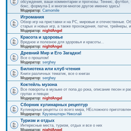
обсуждения, ваши комментарии и прогнозы. Теннис, футбол, 
бокс, формула-1 и многое-многое другое именно здесь!
Модератор:
Camomile
Игромания
Обзор игр на приставки и на PC, мировые и отечественые. 
старых и новых игр, а также прохождения, патчи, трейнеры, и
Модератор:
nightAngel
Красота и здоровье
Вредное и полезное для здоровья и красоты...
Модератор:
nightAngel
Древний Мир и Его Загадки!
Все о прошлом!
Модератор:
serghey
Билиотека или клуб чтения
Книги различных тематик, все о книгах
Модератор:
serghey
Коктейль музона
Все повороты в музыке от попа до рока, описание песен и ра
групах и певцах
Модератор:
nightAngel
Сборник кулинарных рецептур
Кулинарные рецепты со всего мира, НЕсложного приготовле
Модератор:
Крузенштерн Николай
Туризм и отдых
Интересные места, туризм, отдых и все о них
Модератор:
nightAngel