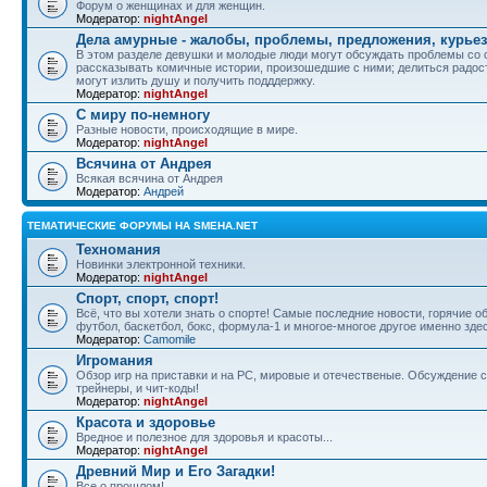
Форум о женщинах и для женщин.
Модератор:
nightAngel
Дела амурные - жалобы, проблемы, предложения, курье
В этом разделе девушки и молодые люди могут обсуждать проблемы со 
рассказывать комичные истории, произошедшие с ними; делиться радос
могут излить душу и получить подддержку.
Модератор:
nightAngel
С миру по-немногу
Разные новости, происходящие в мире.
Модератор:
nightAngel
Всячина от Андрея
Всякая всячина от Андрея
Модератор:
Андрей
ТЕМАТИЧЕСКИЕ ФОРУМЫ НА SMEHA.NET
Техномания
Новинки электронной техники.
Модератор:
nightAngel
Спорт, спорт, спорт!
Всё, что вы хотели знать о спорте! Самые последние новости, горячие 
футбол, баскетбол, бокс, формула-1 и многое-многое другое именно зде
Модератор:
Camomile
Игромания
Обзор игр на приставки и на PC, мировые и отечественые. Обсуждение ст
трейнеры, и чит-коды!
Модератор:
nightAngel
Красота и здоровье
Вредное и полезное для здоровья и красоты...
Модератор:
nightAngel
Древний Мир и Его Загадки!
Все о прошлом!