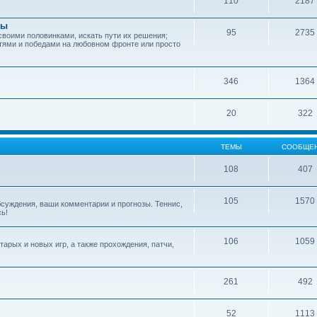
110
2187
зы
95
2735
своими половинками, искать пути их решения;
тями и победами на любовном фронте или просто
346
1364
20
322
ТЕМЫ
СООБЩЕ
108
407
105
1570
обсуждения, ваши комментарии и прогнозы. Теннис,
сь!
106
1059
арых и новых игр, а также прохождения, патчи,
261
492
52
1113