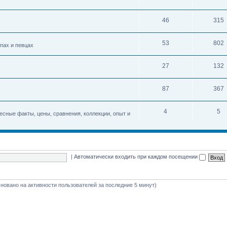
46
315
53
802
упах и певцах
27
132
87
367
4
5
есные факты, цены, сравнения, коллекции, опыт и
|
Автоматически входить при каждом посещении
(основано на активности пользователей за последние 5 минут)