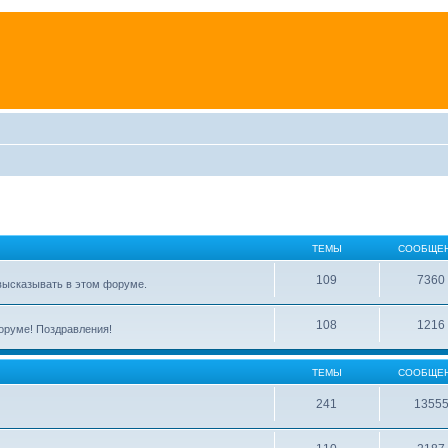
ТЕМЫ
СООБЩЕ
109
7360
высказывать в этом форуме.
108
1216
форуме! Поздравления!
ТЕМЫ
СООБЩЕ
241
1355