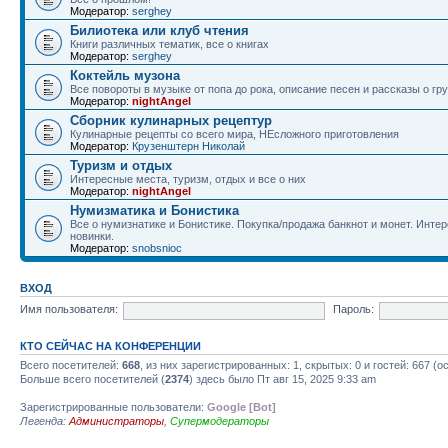
Модератор:
serghey
Билиотека или клуб чтения
Книги различных тематик, все о книгах
Модератор:
serghey
Коктейль музона
Все повороты в музыке от попа до рока, описание песен и рассказы о гр
Модератор:
nightAngel
Сборник кулинарных рецептур
Кулинарные рецепты со всего мира, НЕсложного приготовления
Модератор:
Крузенштерн Николай
Туризм и отдых
Интересные места, туризм, отдых и все о них
Модератор:
nightAngel
Нумизматика и Бонистика
Все о нумизнатике и Бонистике. Покупка/продажа банкнот и монет. Интер
новинки.
Модератор:
snobsnioc
ВХОД
Имя пользователя:
Пароль:
КТО СЕЙЧАС НА КОНФЕРЕНЦИИ
Всего посетителей:
668
, из них зарегистрированных: 1, скрытых: 0 и гостей: 667 
Больше всего посетителей (
2374
) здесь было Пт авг 15, 2025 9:33 am
Зарегистрированные пользователи:
Google [Bot]
Легенда:
Администраторы
,
Супермодераторы