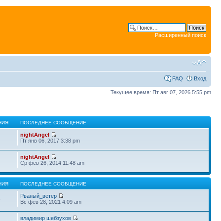
Расширенный поиск
FAQ
Вход
Текущее время: Пт авг 07, 2026 5:55 pm
НИЯ
ПОСЛЕДНЕЕ СООБЩЕНИЕ
nightAngel
Пт янв 06, 2017 3:38 pm
nightAngel
Ср фев 26, 2014 11:48 am
НИЯ
ПОСЛЕДНЕЕ СООБЩЕНИЕ
Рваный_ветер
5
Вс фев 28, 2021 4:09 am
владимир шебзухов