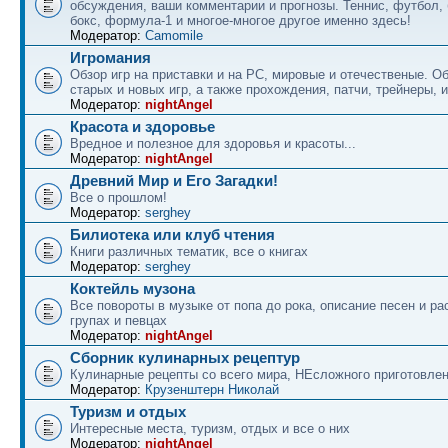
обсуждения, ваши комментарии и прогнозы. Теннис, футбол, 
бокс, формула-1 и многое-многое другое именно здесь!
Модератор:
Camomile
Игромания
Обзор игр на приставки и на PC, мировые и отечественые. 
старых и новых игр, а также прохождения, патчи, трейнеры, и
Модератор:
nightAngel
Красота и здоровье
Вредное и полезное для здоровья и красоты...
Модератор:
nightAngel
Древний Мир и Его Загадки!
Все о прошлом!
Модератор:
serghey
Билиотека или клуб чтения
Книги различных тематик, все о книгах
Модератор:
serghey
Коктейль музона
Все повороты в музыке от попа до рока, описание песен и ра
групах и певцах
Модератор:
nightAngel
Сборник кулинарных рецептур
Кулинарные рецепты со всего мира, НЕсложного приготовле
Модератор:
Крузенштерн Николай
Туризм и отдых
Интересные места, туризм, отдых и все о них
Модератор:
nightAngel