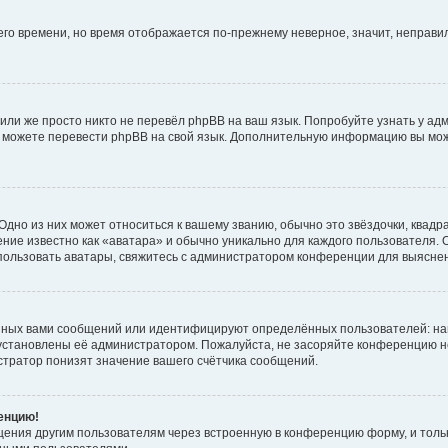
него времени, но время отображается по-прежнему неверное, значит, неправ
или же просто никто не перевёл phpBB на ваш язык. Попробуйте узнать у ад
ами можете перевести phpBB на свой язык. Дополнительную информацию вы мо
дно из них может относиться к вашему званию, обычно это звёздочки, квадр
ние известно как «аватара» и обычно уникально для каждого пользователя. О
использовать аватары, свяжитесь с администратором конференции для выясне
нных вами сообщений или идентифицируют определённых пользователей: на
установлены её администратором. Пожалуйста, не засоряйте конференцию н
тратор понизят значение вашего счётчика сообщений.
ренцию!
щения другим пользователям через встроенную в конференцию форму, и толь