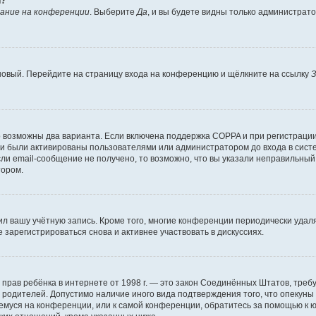
й?
ание на конференции
. Выберите
Да
, и вы будете видны только администрат
 новый. Перейдите на страницу входа на конференцию и щёлкните на ссылку
З
о возможны два варианта. Если включена поддержка COPPA и при регистрации 
и были активированы пользователями или администратором до входа в систе
и email-сообщение не получено, то возможно, что вы указали неправильный 
тором.
ил вашу учётную запись. Кроме того, многие конференции периодически уда
зарегистрироваться снова и активнее участвовать в дискуссиях.
тных прав ребёнка в интернете от 1998 г. — это закон Соединённых Штатов, т
е родителей. Допустимо наличие иного вида подтверждения того, что опек
ющемуся на конференции, или к самой конференции, обратитесь за помощью к 