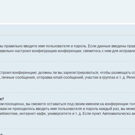
вы правильно вводите имя пользователя и пароль. Если данные введены прав
равильно настроил конфигурацию конференции, свяжитесь с ним для исправле
 настроил конференцию: должны ли вы зарегистрироваться, чтобы размещать 
чные сообщения, отправка email-сообщений, участие в группах и т. д. Регис
я?
ом посещении
, вы сможете оставаться под своим именем на конференции тол
ы вам не приходилось вводить имя пользователя и пароль каждый раз, вы мож
блиотеке, интернет-кафе, университете и т. д. Если пункт
Автоматически вх