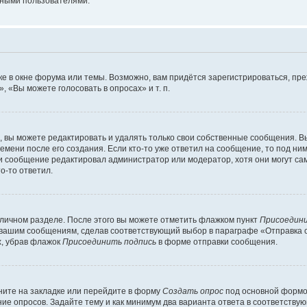
мными пользователями.
е в окне форума или темы. Возможно, вам придётся зарегистрироваться, пр
 «Вы можете голосовать в опросах» и т. п.
вы можете редактировать и удалять только свои собственные сообщения. В
емени после его создания. Если кто-то уже ответил на сообщение, то под ни
сли сообщение редактировал администратор или модератор, хотя они могут са
о-то ответил.
 личном разделе. После этого вы можете отметить флажком пункт
Присоедини
 вашим сообщениям, сделав соответствующий выбор в параграфе «Отправка 
х, убрав флажок
Присоединить подпись
в форме отправки сообщения.
ите на закладке или перейдите в форму
Создать опрос
под основной формой
ние опросов. Задайте тему и как минимум два варианта ответа в соответству