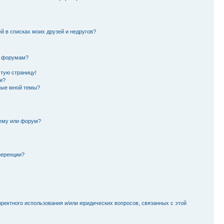
й в списках моих друзей и недругов?
и форумам?
стую страницу!
и?
ные мной темы?
тему или форум?
ференции?
рректного использования и/или юридических вопросов, связанных с этой