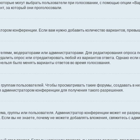
 которые могут выбрать пользователи при голосовании, с помощью опции «Вар
т, за который они проголосовали.
атором конференции. Если вам нужно добавить количество вариантов, превы
дателями, модераторами или администраторами. Для редактирования опроса п
 удалить опрос или отредактировать любой из вариантов ответа. Однако если
 нельзя было менять варианты ответов во время голосования.
руппам пользователей. Чтобы просматривать такие форумы, создавать в них
и администратором конференции для получения такого разрешения.
ма, группы или пользователя. Администратор конференции может не разре
 Если вы не знаете, почему не можете добавлять вложения, свяжитесь с ад