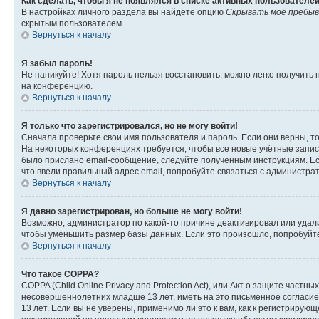
Как сделать, чтобы я не появлялся в списке активных пользователе
В настройках личного раздела вы найдёте опцию
Скрывать моё пребыв
скрытым пользователем.
Вернуться к началу
Я забыл пароль!
Не паникуйте! Хотя пароль нельзя восстановить, можно легко получить
на конференцию.
Вернуться к началу
Я только что зарегистрировался, но не могу войти!
Сначала проверьте свои имя пользователя и пароль. Если они верны, т
На некоторых конференциях требуется, чтобы все новые учётные запис
было прислано email-сообщение, следуйте полученным инструкциям. Есл
что ввели правильный адрес email, попробуйте связаться с администра
Вернуться к началу
Я давно зарегистрирован, но больше не могу войти!
Возможно, администратор по какой-то причине деактивировал или удал
чтобы уменьшить размер базы данных. Если это произошло, попробуйте 
Вернуться к началу
Что такое COPPA?
COPPA (Child Online Privacy and Protection Act), или Акт о защите час
несовершеннолетних младше 13 лет, иметь на это письменное согласи
13 лет. Если вы не уверены, применимо ли это к вам, как к регистриру