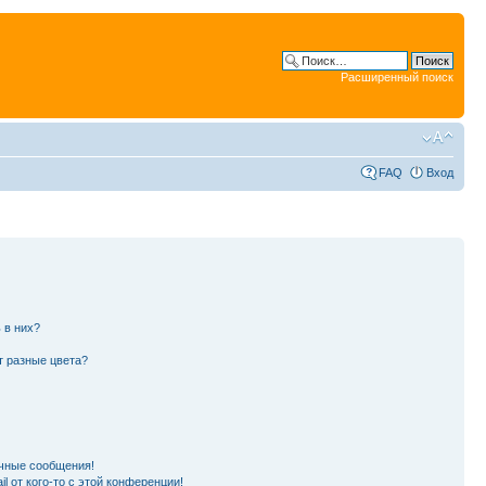
Расширенный поиск
FAQ
Вход
 в них?
т разные цвета?
чные сообщения!
l от кого-то с этой конференции!