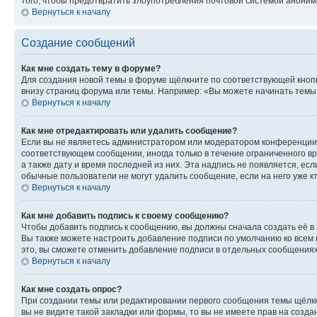
того, чтобы предотвратить злоупотребления почтовой системой анони
Вернуться к началу
Создание сообщений
Как мне создать тему в форуме?
Для создания новой темы в форуме щёлкните по соответствующей кнопк
внизу страниц форума или темы. Например: «Вы можете начинать темы»,
Вернуться к началу
Как мне отредактировать или удалить сообщение?
Если вы не являетесь администратором или модератором конференции, 
соответствующем сообщении, иногда только в течение ограниченного вр
а также дату и время последней из них. Эта надпись не появляется, е
обычные пользователи не могут удалить сообщение, если на него уже кт
Вернуться к началу
Как мне добавить подпись к своему сообщению?
Чтобы добавить подпись к сообщению, вы должны сначала создать её в
Вы также можете настроить добавление подписи по умолчанию ко всем
это, вы сможете отменить добавление подписи в отдельных сообщения
Вернуться к началу
Как мне создать опрос?
При создании темы или редактировании первого сообщения темы щёлкн
вы не видите такой закладки или формы, то вы не имеете прав на созда