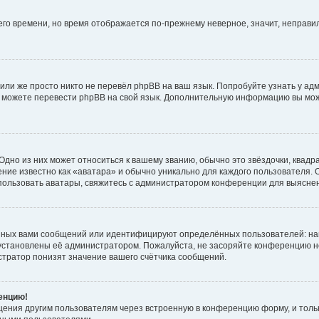
него времени, но время отображается по-прежнему неверное, значит, неправ
или же просто никто не перевёл phpBB на ваш язык. Попробуйте узнать у ад
ами можете перевести phpBB на свой язык. Дополнительную информацию вы мо
дно из них может относиться к вашему званию, обычно это звёздочки, квадр
ние известно как «аватара» и обычно уникально для каждого пользователя. О
использовать аватары, свяжитесь с администратором конференции для выясне
нных вами сообщений или идентифицируют определённых пользователей: на
установлены её администратором. Пожалуйста, не засоряйте конференцию н
тратор понизят значение вашего счётчика сообщений.
ренцию!
щения другим пользователям через встроенную в конференцию форму, и толь