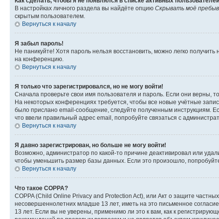
Как сделать, чтобы я не появлялся в списке активных пользователе
В настройках личного раздела вы найдёте опцию
Скрывать моё пребыв
скрытым пользователем.
Вернуться к началу
Я забыл пароль!
Не паникуйте! Хотя пароль нельзя восстановить, можно легко получить
на конференцию.
Вернуться к началу
Я только что зарегистрировался, но не могу войти!
Сначала проверьте свои имя пользователя и пароль. Если они верны, т
На некоторых конференциях требуется, чтобы все новые учётные запис
было прислано email-сообщение, следуйте полученным инструкциям. Есл
что ввели правильный адрес email, попробуйте связаться с администра
Вернуться к началу
Я давно зарегистрирован, но больше не могу войти!
Возможно, администратор по какой-то причине деактивировал или удал
чтобы уменьшить размер базы данных. Если это произошло, попробуйте 
Вернуться к началу
Что такое COPPA?
COPPA (Child Online Privacy and Protection Act), или Акт о защите час
несовершеннолетних младше 13 лет, иметь на это письменное согласи
13 лет. Если вы не уверены, применимо ли это к вам, как к регистриру