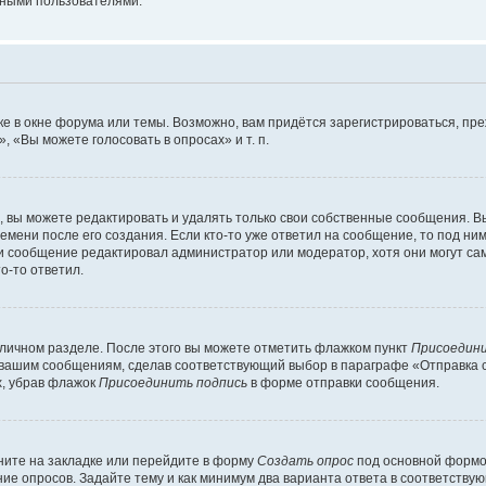
мными пользователями.
е в окне форума или темы. Возможно, вам придётся зарегистрироваться, пр
 «Вы можете голосовать в опросах» и т. п.
вы можете редактировать и удалять только свои собственные сообщения. В
емени после его создания. Если кто-то уже ответил на сообщение, то под ни
сли сообщение редактировал администратор или модератор, хотя они могут са
о-то ответил.
 личном разделе. После этого вы можете отметить флажком пункт
Присоедини
 вашим сообщениям, сделав соответствующий выбор в параграфе «Отправка 
х, убрав флажок
Присоединить подпись
в форме отправки сообщения.
ите на закладке или перейдите в форму
Создать опрос
под основной формой
ние опросов. Задайте тему и как минимум два варианта ответа в соответству