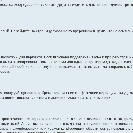
й?
ание на конференции
. Выберите
Да
, и вы будете видны только администрат
 новый. Перейдите на страницу входа на конференцию и щёлкните на ссылку
З
о возможны два варианта. Если включена поддержка COPPA и при регистрации 
и были активированы пользователями или администратором до входа в систе
и email-сообщение не получено, то возможно, что вы указали неправильный 
тором.
ил вашу учётную запись. Кроме того, многие конференции периодически уда
зарегистрироваться снова и активнее участвовать в дискуссиях.
тных прав ребёнка в интернете от 1998 г. — это закон Соединённых Штатов, т
е родителей. Допустимо наличие иного вида подтверждения того, что опек
ющемуся на конференции, или к самой конференции, обратитесь за помощью к 