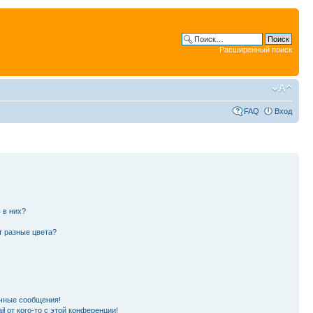
Расширенный поиск
FAQ
Вход
 в них?
т разные цвета?
чные сообщения!
l от кого-то с этой конференции!