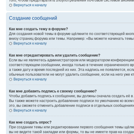
того, чтобы предотвратить злоупотребления почтовой системой анони
Вернуться к началу
Создание сообщений
Как мне создать тему в форуме?
Для создания новой темы в форуме щёлкните по соответствующей кнопк
внизу страниц форума или темы. Например: «Вы можете начинать темы»,
Вернуться к началу
Как мне отредактировать или удалить сообщение?
Если вы не являетесь администратором или модератором конференции, 
соответствующем сообщении, иногда только в течение ограниченного вр
а также дату и время последней из них. Эта надпись не появляется, е
обычные пользователи не могут удалить сообщение, если на него уже кт
Вернуться к началу
Как мне добавить подпись к своему сообщению?
Чтобы добавить подпись к сообщению, вы должны сначала создать её в
Вы также можете настроить добавление подписи по умолчанию ко всем
это, вы сможете отменить добавление подписи в отдельных сообщения
Вернуться к началу
Как мне создать опрос?
При создании темы или редактировании первого сообщения темы щёлкн
вы не видите такой закладки или формы, то вы не имеете прав на созда