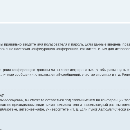
вы правильно вводите имя пользователя и пароль. Если данные введены прав
равильно настроил конфигурацию конференции, свяжитесь с ним для исправле
 настроил конференцию: должны ли вы зарегистрироваться, чтобы размещать 
чные сообщения, отправка email-сообщений, участие в группах и т. д. Регис
я?
ом посещении
, вы сможете оставаться под своим именем на конференции тол
ы вам не приходилось вводить имя пользователя и пароль каждый раз, вы мож
блиотеке, интернет-кафе, университете и т. д. Если пункт
Автоматически вх