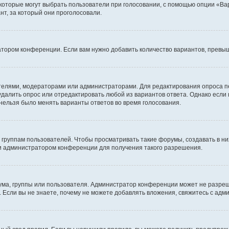
 которые могут выбрать пользователи при голосовании, с помощью опции «Вар
т, за который они проголосовали.
атором конференции. Если вам нужно добавить количество вариантов, превы
дателями, модераторами или администраторами. Для редактирования опроса п
 удалить опрос или отредактировать любой из вариантов ответа. Однако если
 нельзя было менять варианты ответов во время голосования.
руппам пользователей. Чтобы просматривать такие форумы, создавать в них
и администратором конференции для получения такого разрешения.
ма, группы или пользователя. Администратор конференции может не разре
 Если вы не знаете, почему не можете добавлять вложения, свяжитесь с ад