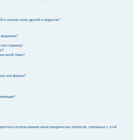
й в списках моих друзей и недругов?
и форумам?
стую страницу!
и?
ные мной темы?
тему или форум?
ференции?
рректного использования и/или юридических вопросов, связанных с этой