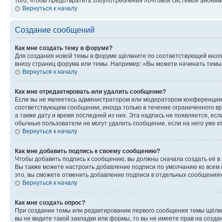
того, чтобы предотвратить злоупотребления почтовой системой анони
Вернуться к началу
Создание сообщений
Как мне создать тему в форуме?
Для создания новой темы в форуме щёлкните по соответствующей кнопк
внизу страниц форума или темы. Например: «Вы можете начинать темы»,
Вернуться к началу
Как мне отредактировать или удалить сообщение?
Если вы не являетесь администратором или модератором конференции, 
соответствующем сообщении, иногда только в течение ограниченного вр
а также дату и время последней из них. Эта надпись не появляется, е
обычные пользователи не могут удалить сообщение, если на него уже кт
Вернуться к началу
Как мне добавить подпись к своему сообщению?
Чтобы добавить подпись к сообщению, вы должны сначала создать её в
Вы также можете настроить добавление подписи по умолчанию ко всем
это, вы сможете отменить добавление подписи в отдельных сообщения
Вернуться к началу
Как мне создать опрос?
При создании темы или редактировании первого сообщения темы щёлкн
вы не видите такой закладки или формы, то вы не имеете прав на созда