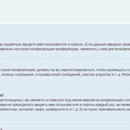
вы правильно вводите имя пользователя и пароль. Если данные введены прав
равильно настроил конфигурацию конференции, свяжитесь с ним для исправле
 настроил конференцию: должны ли вы зарегистрироваться, чтобы размещать 
чные сообщения, отправка email-сообщений, участие в группах и т. д. Регис
я?
ом посещении
, вы сможете оставаться под своим именем на конференции тол
ы вам не приходилось вводить имя пользователя и пароль каждый раз, вы мож
блиотеке, интернет-кафе, университете и т. д. Если пункт
Автоматически вх