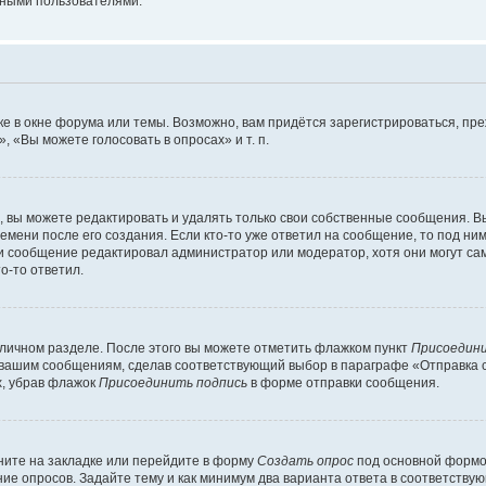
мными пользователями.
е в окне форума или темы. Возможно, вам придётся зарегистрироваться, пр
 «Вы можете голосовать в опросах» и т. п.
вы можете редактировать и удалять только свои собственные сообщения. В
емени после его создания. Если кто-то уже ответил на сообщение, то под ни
сли сообщение редактировал администратор или модератор, хотя они могут са
о-то ответил.
 личном разделе. После этого вы можете отметить флажком пункт
Присоедини
 вашим сообщениям, сделав соответствующий выбор в параграфе «Отправка 
х, убрав флажок
Присоединить подпись
в форме отправки сообщения.
ите на закладке или перейдите в форму
Создать опрос
под основной формой
ние опросов. Задайте тему и как минимум два варианта ответа в соответству