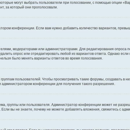
 которые могут выбрать пользователи при голосовании, с помощью опции «Вар
т, за который они проголосовали.
атором конференции. Если вам нужно добавить количество вариантов, превы
дателями, модераторами или администраторами. Для редактирования опроса п
 удалить опрос или отредактировать любой из вариантов ответа. Однако если
 нельзя было менять варианты ответов во время голосования.
руппам пользователей. Чтобы просматривать такие форумы, создавать в них
и администратором конференции для получения такого разрешения.
ма, группы или пользователя. Администратор конференции может не разре
 Если вы не знаете, почему не можете добавлять вложения, свяжитесь с ад