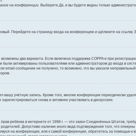
й?
ание на конференции
. Выберите
Да
, и вы будете видны только администрат
 новый. Перейдите на страницу входа на конференцию и щёлкните на ссылку
З
о возможны два варианта. Если включена поддержка COPPA и при регистрации 
и были активированы пользователями или администратором до входа в систе
и email-сообщение не получено, то возможно, что вы указали неправильный 
тором.
ил вашу учётную запись. Кроме того, многие конференции периодически уда
зарегистрироваться снова и активнее участвовать в дискуссиях.
тных прав ребёнка в интернете от 1998 г. — это закон Соединённых Штатов, т
е родителей. Допустимо наличие иного вида подтверждения того, что опек
ющемуся на конференции, или к самой конференции, обратитесь за помощью к 