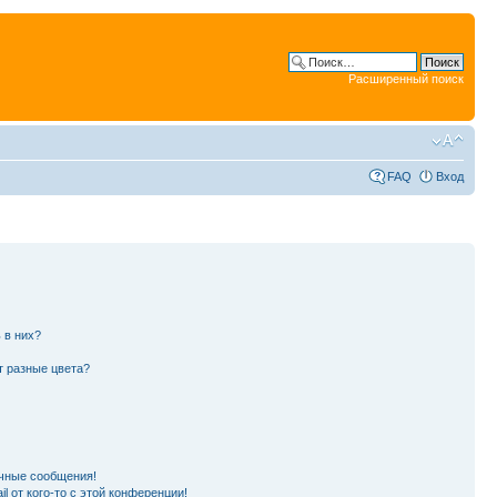
Расширенный поиск
FAQ
Вход
 в них?
т разные цвета?
чные сообщения!
l от кого-то с этой конференции!