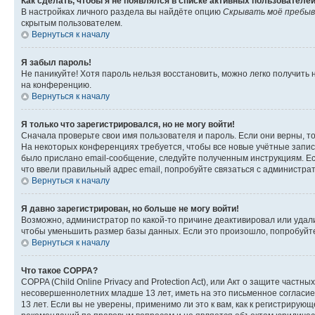
Как сделать, чтобы я не появлялся в списке активных пользователе
В настройках личного раздела вы найдёте опцию
Скрывать моё пребыв
скрытым пользователем.
Вернуться к началу
Я забыл пароль!
Не паникуйте! Хотя пароль нельзя восстановить, можно легко получить
на конференцию.
Вернуться к началу
Я только что зарегистрировался, но не могу войти!
Сначала проверьте свои имя пользователя и пароль. Если они верны, т
На некоторых конференциях требуется, чтобы все новые учётные запис
было прислано email-сообщение, следуйте полученным инструкциям. Есл
что ввели правильный адрес email, попробуйте связаться с администра
Вернуться к началу
Я давно зарегистрирован, но больше не могу войти!
Возможно, администратор по какой-то причине деактивировал или удал
чтобы уменьшить размер базы данных. Если это произошло, попробуйте 
Вернуться к началу
Что такое COPPA?
COPPA (Child Online Privacy and Protection Act), или Акт о защите час
несовершеннолетних младше 13 лет, иметь на это письменное согласи
13 лет. Если вы не уверены, применимо ли это к вам, как к регистриру