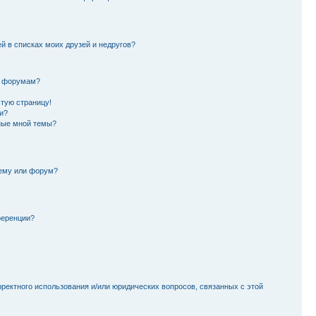
й в списках моих друзей и недругов?
и форумам?
стую страницу!
и?
ные мной темы?
тему или форум?
ференции?
рректного использования и/или юридических вопросов, связанных с этой