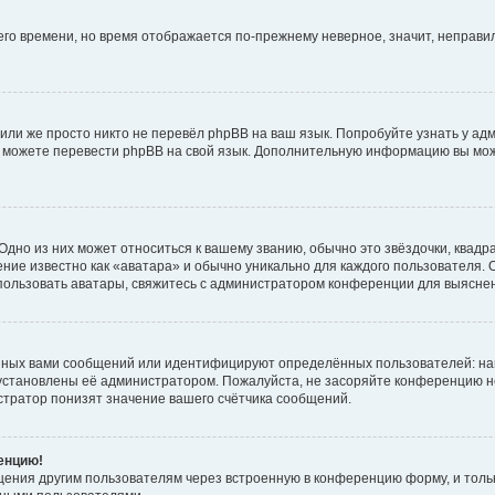
него времени, но время отображается по-прежнему неверное, значит, неправ
или же просто никто не перевёл phpBB на ваш язык. Попробуйте узнать у ад
ами можете перевести phpBB на свой язык. Дополнительную информацию вы мо
дно из них может относиться к вашему званию, обычно это звёздочки, квадр
ние известно как «аватара» и обычно уникально для каждого пользователя. О
использовать аватары, свяжитесь с администратором конференции для выясне
нных вами сообщений или идентифицируют определённых пользователей: на
установлены её администратором. Пожалуйста, не засоряйте конференцию н
тратор понизят значение вашего счётчика сообщений.
ренцию!
щения другим пользователям через встроенную в конференцию форму, и толь