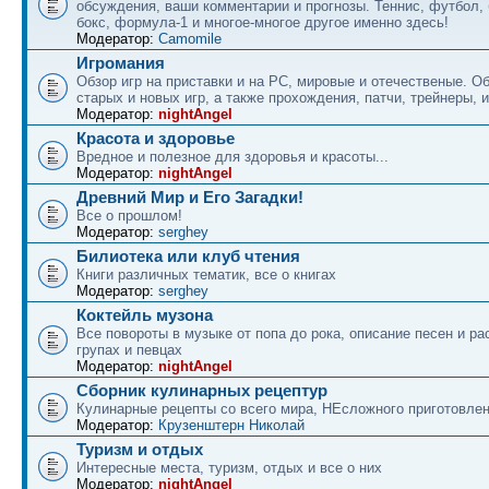
обсуждения, ваши комментарии и прогнозы. Теннис, футбол, 
бокс, формула-1 и многое-многое другое именно здесь!
Модератор:
Camomile
Игромания
Обзор игр на приставки и на PC, мировые и отечественые. 
старых и новых игр, а также прохождения, патчи, трейнеры, и
Модератор:
nightAngel
Красота и здоровье
Вредное и полезное для здоровья и красоты...
Модератор:
nightAngel
Древний Мир и Его Загадки!
Все о прошлом!
Модератор:
serghey
Билиотека или клуб чтения
Книги различных тематик, все о книгах
Модератор:
serghey
Коктейль музона
Все повороты в музыке от попа до рока, описание песен и ра
групах и певцах
Модератор:
nightAngel
Сборник кулинарных рецептур
Кулинарные рецепты со всего мира, НЕсложного приготовле
Модератор:
Крузенштерн Николай
Туризм и отдых
Интересные места, туризм, отдых и все о них
Модератор:
nightAngel